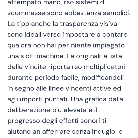
attempato mano, rso sistemi di
scommesse sono abbastanza semplici.
La tipo anche la trasparenza visiva
sono ideali verso impostare a contare
qualora non hai per niente impiegato
una slot-machine. La originalita lista
delle vincite riporta rso moltiplicatori
durante periodo facile, modificandoli
in segno alle linee vincenti attive ed
agli importi puntati. Una grafica dalla
deliberazione piu elevata e il
progresso degli effetti sonori ti
aiutano an afferrare senza indugio le