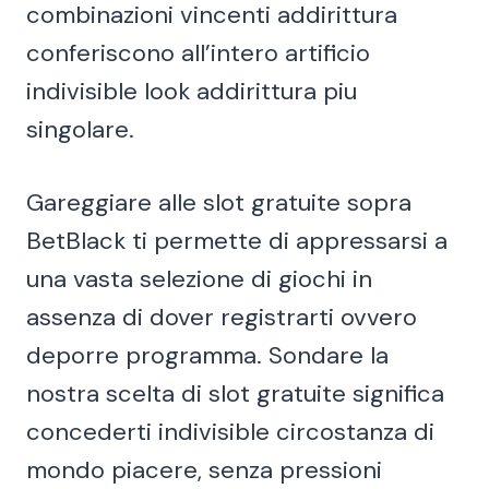
combinazioni vincenti addirittura
conferiscono all’intero artificio
indivisible look addirittura piu
singolare.
Gareggiare alle slot gratuite sopra
BetBlack ti permette di appressarsi a
una vasta selezione di giochi in
assenza di dover registrarti ovvero
deporre programma. Sondare la
nostra scelta di slot gratuite significa
concederti indivisible circostanza di
mondo piacere, senza pressioni