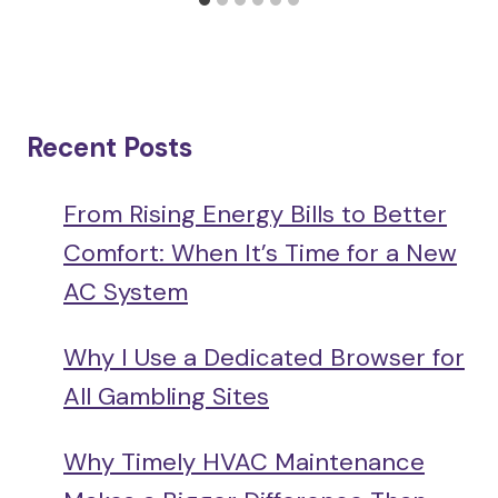
Recent Posts
From Rising Energy Bills to Better
Comfort: When It’s Time for a New
AC System
Why I Use a Dedicated Browser for
All Gambling Sites
Why Timely HVAC Maintenance