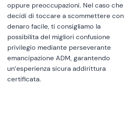
oppure preoccupazioni. Nel caso che
decidi di toccare a scommettere con
denaro facile, ti consigliamo la
possibilita del migliori confusione
privilegio mediante perseverante
emancipazione ADM, garantendo
un’esperienza sicura addirittura
certificata.