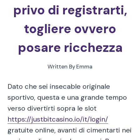
privo di registrarti,
togliere ovvero
posare ricchezza
Written By
Emma
Dato che sei insecable originale
sportivo, questa e una grande tempo
verso divertirti sopra le slot
https://justbitcasino.io/it/login/
gratuite online, avanti di cimentarti nei