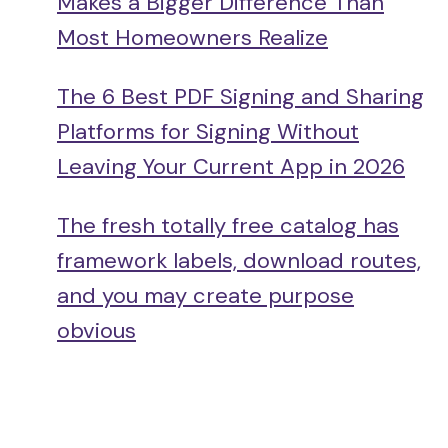
Makes a Bigger Difference Than
Most Homeowners Realize
The 6 Best PDF Signing and Sharing
Platforms for Signing Without
Leaving Your Current App in 2026
The fresh totally free catalog has
framework labels, download routes,
and you may create purpose
obvious