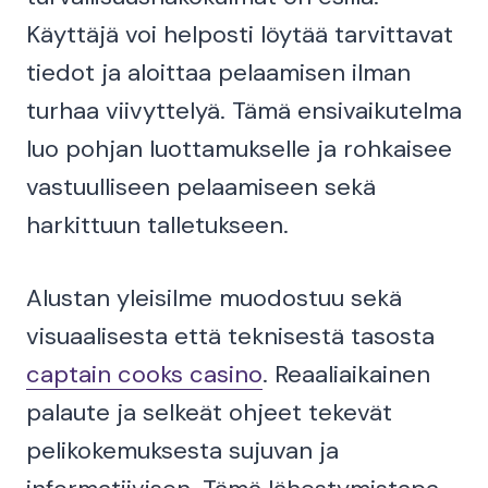
Käyttäjä voi helposti löytää tarvittavat
tiedot ja aloittaa pelaamisen ilman
turhaa viivyttelyä. Tämä ensivaikutelma
luo pohjan luottamukselle ja rohkaisee
vastuulliseen pelaamiseen sekä
harkittuun talletukseen.
Alustan yleisilme muodostuu sekä
visuaalisesta että teknisestä tasosta
captain cooks casino
. Reaaliaikainen
palaute ja selkeät ohjeet tekevät
pelikokemuksesta sujuvan ja