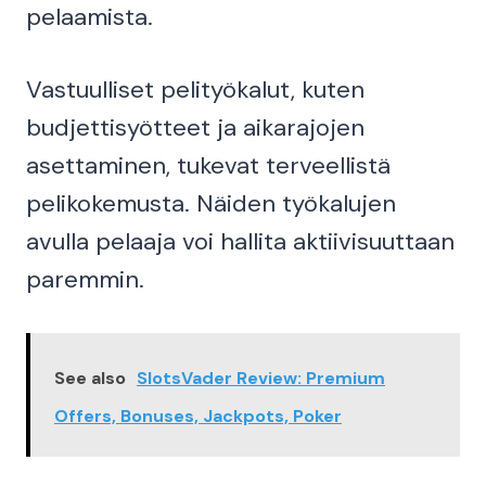
pelaamista.
Vastuulliset pelityökalut, kuten
budjettisyötteet ja aikarajojen
asettaminen, tukevat terveellistä
pelikokemusta. Näiden työkalujen
avulla pelaaja voi hallita aktiivisuuttaan
paremmin.
See also
SlotsVader Review: Premium
Offers, Bonuses, Jackpots, Poker