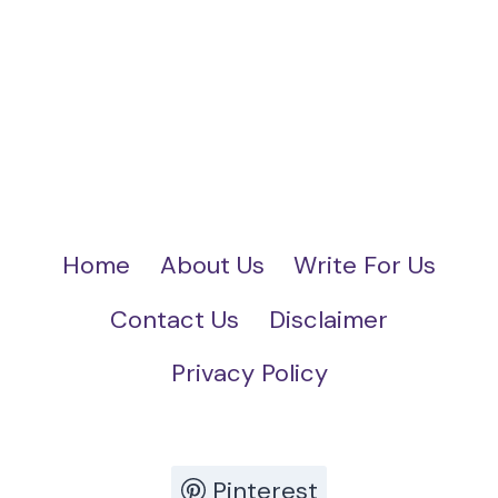
Home
About Us
Write For Us
Contact Us
Disclaimer
Privacy Policy
Pinterest