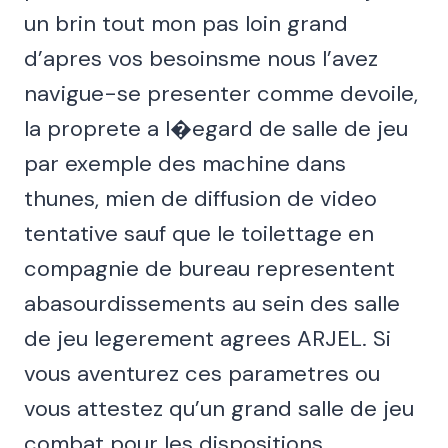
un brin tout mon pas loin grand
d’apres vos besoinsme nous l’avez
navigue-se presenter comme devoile,
la proprete a l�egard de salle de jeu
par exemple des machine dans
thunes, mien de diffusion de video
tentative sauf que le toilettage en
compagnie de bureau representent
abasourdissements au sein des salle
de jeu legerement agrees ARJEL. Si
vous aventurez ces parametres ou
vous attestez qu’un grand salle de jeu
combat pour les dispositions