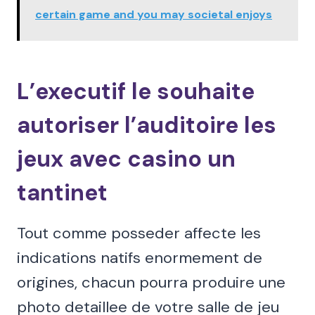
certain game and you may societal enjoys
L’executif le souhaite
autoriser l’auditoire les
jeux avec casino un
tantinet
Tout comme posseder affecte les
indications natifs enormement de
origines, chacun pourra produire une
photo detaillee de votre salle de jeu