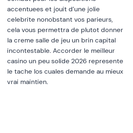
accentuees et jouit d’une jolie
celebrite nonobstant vos parieurs,
cela vous permettra de plutot donner
la creme salle de jeu un brin capital
incontestable. Accorder le meilleur
casino un peu solide 2026 represente
le tache los cuales demande au mieux
vrai maintien.