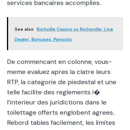
services bancaires accomplies.
See also
Richville Casino vs Richeville: Live
Dealer, Bonuses, Payouts
De commencant en colonne, vous-
meme evaluez apres la clatre leurs
RTP, la categorie de piedestal et une
telle facilite des reglements i�
l’interieur des juridictions dans le
toilettage offerts englobent agrees.
Rebord tables facilement, les limites