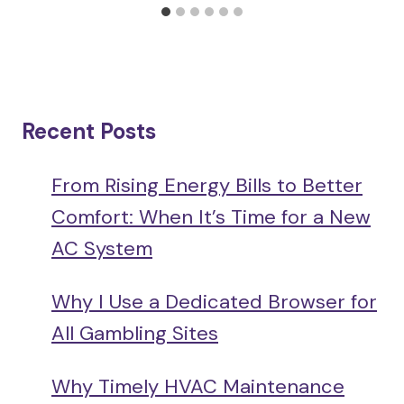
Recent Posts
From Rising Energy Bills to Better
Comfort: When It’s Time for a New
AC System
Why I Use a Dedicated Browser for
All Gambling Sites
Why Timely HVAC Maintenance