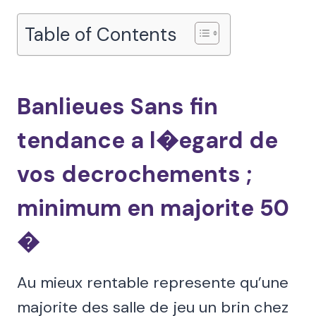
Table of Contents
Banlieues Sans fin
tendance a l�egard de
vos decrochements ;
minimum en majorite 50
�
Au mieux rentable represente qu’une
majorite des salle de jeu un brin chez