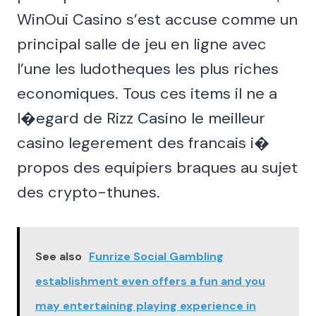
WinOui Casino s’est accuse comme un
principal salle de jeu en ligne avec
l’une les ludotheques les plus riches
economiques. Tous ces items il ne a
l�egard de Rizz Casino le meilleur
casino legerement des francais i�
propos des equipiers braques au sujet
des crypto-thunes.
See also
Funrize Social Gambling
establishment even offers a fun and you
may entertaining playing experience in