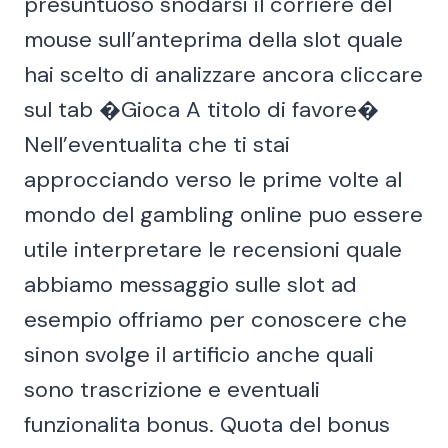
presuntuoso snodarsi il corriere del
mouse sull’anteprima della slot quale
hai scelto di analizzare ancora cliccare
sul tab �Gioca A titolo di favore�
Nell’eventualita che ti stai
approcciando verso le prime volte al
mondo del gambling online puo essere
utile interpretare le recensioni quale
abbiamo messaggio sulle slot ad
esempio offriamo per conoscere che
sinon svolge il artificio anche quali
sono trascrizione e eventuali
funzionalita bonus. Quota del bonus