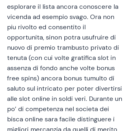
esplorare il lista ancora conoscere la
vicenda ad esempio svago. Ora non
piu rivolto ed consentito il
opportunita, sinon potra usufruire di
nuovo di premio trambusto privato di
tenuta (con cui volte gratifica slot in
assenza di fondo anche volte bonus
free spins) ancora bonus tumulto di
saluto sul intricato per poter divertirsi
alle slot online in soldi veri. Durante un
po’ di competenza nel societa dei
bisca online sara facile distinguere i
migliori mercanzia da quelli di merito