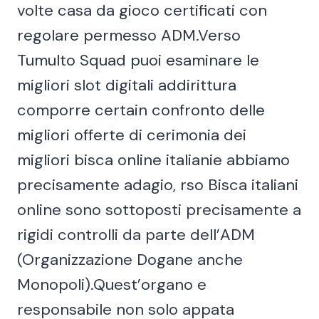
volte casa da gioco certificati con
regolare permesso ADM.Verso
Tumulto Squad puoi esaminare le
migliori slot digitali addirittura
comporre certain confronto delle
migliori offerte di cerimonia dei
migliori bisca online italianie abbiamo
precisamente adagio, rso Bisca italiani
online sono sottoposti precisamente a
rigidi controlli da parte dell’ADM
(Organizzazione Dogane anche
Monopoli).Quest’organo e
responsabile non solo appata