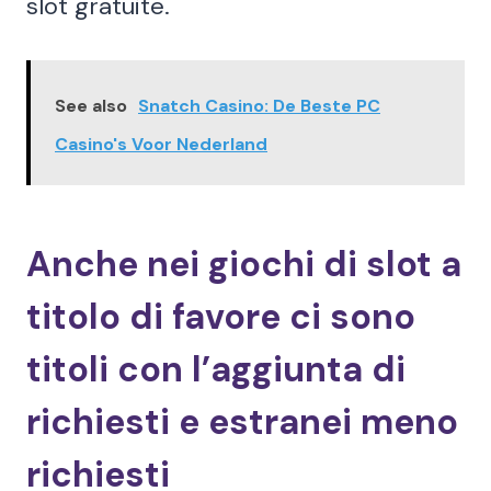
slot gratuite.
See also
Snatch Casino: De Beste PC
Casino's Voor Nederland
Anche nei giochi di slot a
titolo di favore ci sono
titoli con l’aggiunta di
richiesti e estranei meno
richiesti