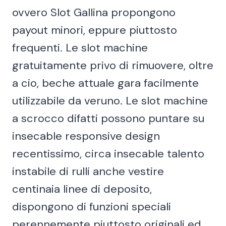
ovvero Slot Gallina propongono
payout minori, eppure piuttosto
frequenti. Le slot machine
gratuitamente privo di rimuovere, oltre
a cio, beche attuale gara facilmente
utilizzabile da veruno. Le slot machine
a scrocco difatti possono puntare su
insecable responsive design
recentissimo, circa insecable talento
instabile di rulli anche vestire
centinaia linee di deposito,
dispongono di funzioni speciali
perennemente piuttosto originali ed