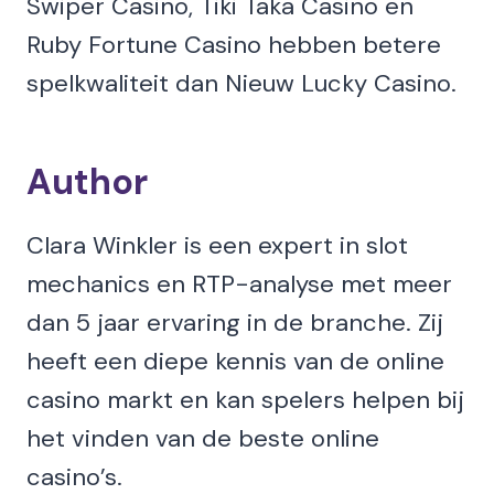
Swiper Casino, Tiki Taka Casino en
Ruby Fortune Casino hebben betere
spelkwaliteit dan Nieuw Lucky Casino.
Author
Clara Winkler is een expert in slot
mechanics en RTP-analyse met meer
dan 5 jaar ervaring in de branche. Zij
heeft een diepe kennis van de online
casino markt en kan spelers helpen bij
het vinden van de beste online
casino’s.