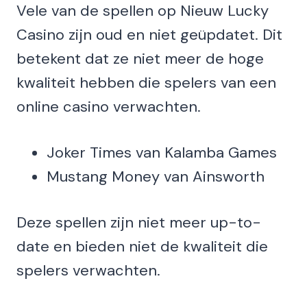
Vele van de spellen op Nieuw Lucky
Casino zijn oud en niet geüpdatet. Dit
betekent dat ze niet meer de hoge
kwaliteit hebben die spelers van een
online casino verwachten.
Joker Times van Kalamba Games
Mustang Money van Ainsworth
Deze spellen zijn niet meer up-to-
date en bieden niet de kwaliteit die
spelers verwachten.