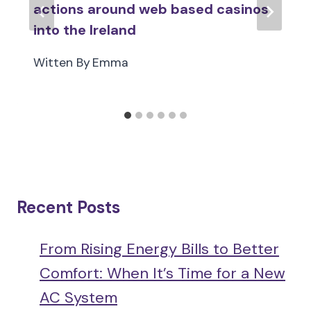
actions around web based casinos
into the Ireland
Witten By
Emma
Recent Posts
From Rising Energy Bills to Better
Comfort: When It’s Time for a New
AC System