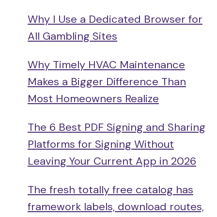
Why I Use a Dedicated Browser for
All Gambling Sites
Why Timely HVAC Maintenance
Makes a Bigger Difference Than
Most Homeowners Realize
The 6 Best PDF Signing and Sharing
Platforms for Signing Without
Leaving Your Current App in 2026
The fresh totally free catalog has
framework labels, download routes,