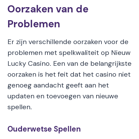
Oorzaken van de
Problemen
Er zijn verschillende oorzaken voor de
problemen met spelkwaliteit op Nieuw
Lucky Casino. Een van de belangrijkste
oorzaken is het feit dat het casino niet
genoeg aandacht geeft aan het
updaten en toevoegen van nieuwe
spellen.
Ouderwetse Spellen