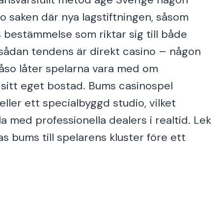
no saken där nya lagstiftningen, såsom
s bestämmelse som riktar sig till både
sådan tendens är direkt casino – någon
såso låter spelarna vara med om
 sitt eget bostad.
Bums casinospel
ller ett specialbyggd studio, vilket
 med professionella dealers i realtid. Lek
s bums till spelarens kluster före ett