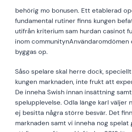
behörig mo bonusen. Ett etablerad oper
fundamental rutiner finns kungen befat
utifrån kriterium sam hurdan casinot f
inom communitynAnvändaromdömen och
byggas op.
Såso spelare skal herre dock, speciel
kungen marknaden, inte frukt att expe
De inneha Swish innan insättning samt
spelupplevelse. Odla länge karl välje
ej besitta några större besvär. Det f
marknaden samt vi inneha nog spelat g