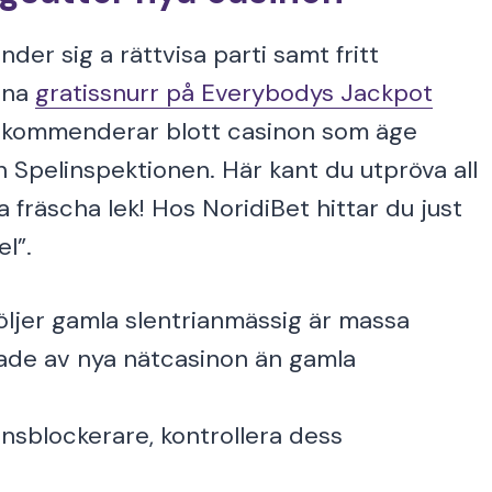
der sig a rättvisa parti samt fritt
arna
gratissnurr på Everybodys Jackpot
rekommenderar blott casinon som äge
n Spelinspektionen. Här kant du utpröva all
 fräscha lek! Hos NoridiBet hittar du just
l”.
följer gamla slentrianmässig är massa
rade av nya nätcasinon än gamla
nsblockerare, kontrollera dess