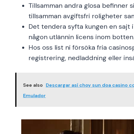
Tillsamman andra glosa befinner s
tillsamman avgiftsfri roligheter s
Det tendera syfta kungen en sajt 
någon utlännin licens inom botten
Hos oss list ni försöka fria casino
registrering, nedladdning eller ins
See also
Descargar así­ choy sun doa casino 
Emulador