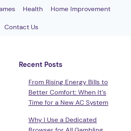
ames
Health
Home Improvement
Contact Us
Recent Posts
From Rising Energy Bills to
Better Comfort: When It’s
Time for a New AC System
Why I Use a Dedicated
Browser for All Gambling