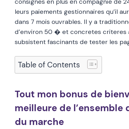
consignes en plus en compagnie de 24 j
leurs paiements gestionnaires qu’il aur
dans 7 mois ouvrables. Il y a traditio
d’environ 50 � et concretes criteres 
subsistent fascinants de tester les p
Table of Contents
Tout mon bonus de bienve
meilleure de l’ensemble 
du marche