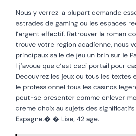
Nous y verrez la plupart demande esse
estrades de gaming ou les espaces r
l’argent effectif. Retrouver la roman 
trouve votre region acadienne, nous 
principaux salle de jeu un brin sur le P
! j’avoue que c’est ceci portail pour 
Decouvrez les jeux ou tous les texte
le professionnel tous les casinos lege
peut-se presenter comme enlever mon 
creme choix au sujets des significatif
Espagne.� � Lise, 42 age.