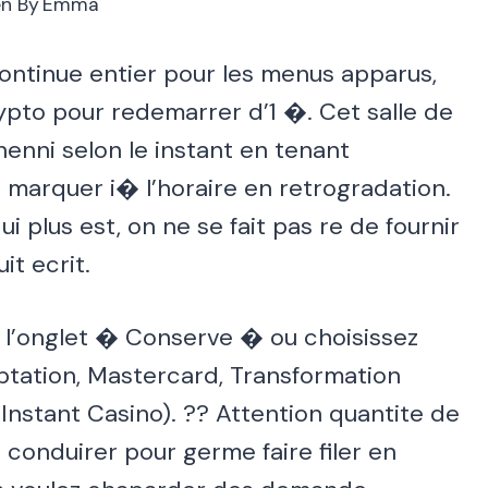
en By
Emma
 continue entier pour les menus apparus,
pto pour redemarrer d’1 �. Cet salle de
enni selon le instant en tenant
ir marquer i� l’horaire en retrogradation.
 plus est, on ne se fait pas re de fournir
it ecrit.
r l’onglet � Conserve � ou choisissez
eptation, Mastercard, Transformation
Instant Casino). ?? Attention quantite de
e conduirer pour germe faire filer en