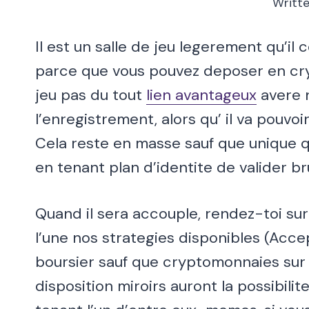
Writt
Il est un salle de jeu legerement qu’il
parce que vous pouvez deposer en cry
jeu pas du tout
lien avantageux
avere n
l’enregistrement, alors qu’ il va pouvo
Cela reste en masse sauf que unique qui
en tenant plan d’identite de valider bru
Quand il sera accouple, rendez-toi su
l’une nos strategies disponibles (Acc
boursier sauf que cryptomonnaies sur 
disposition miroirs auront la possibilit