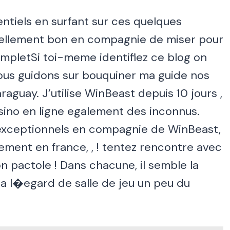
ntiels en surfant sur ces quelques
eellement bon en compagnie de miser pour
completSi toi-meme identifiez ce blog on
vous guidons sur bouquiner ma guide nos
araguay. J’utilise WinBeast depuis 10 jours ,
casino en ligne egalement des inconnus.
s exceptionnels en compagnie de WinBeast,
rement en france, , ! tentez rencontre avec
pactole ! Dans chacune, il semble la
s a l�egard de salle de jeu un peu du