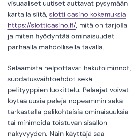
visuaaliset uutiset auttavat pysymään
kartalla siitä,
slotti casino kokemuksia
https://slotticasino.fi/
, mitä on tarjolla
ja miten hyödyntää ominaisuudet
parhaalla mahdollisella tavalla.
Selaamista helpottavat hakutoiminnot,
suodatusvaihtoehdot sekä
pelityyppien luokittelu. Pelaajat voivat
löytää uusia pelejä nopeammin sekä
tarkastella pelikohtaisia ominaisuuksia
tai minimoida toistuvan sisällön
näkyvyyden. Näin käyttäjä saa