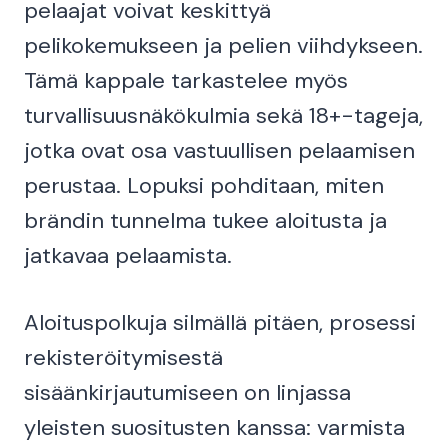
pelaajat voivat keskittyä
pelikokemukseen ja pelien viihdykseen.
Tämä kappale tarkastelee myös
turvallisuusnäkökulmia sekä 18+-tageja,
jotka ovat osa vastuullisen pelaamisen
perustaa. Lopuksi pohditaan, miten
brändin tunnelma tukee aloitusta ja
jatkavaa pelaamista.
Aloituspolkuja silmällä pitäen, prosessi
rekisteröitymisestä
sisäänkirjautumiseen on linjassa
yleisten suositusten kanssa: varmista