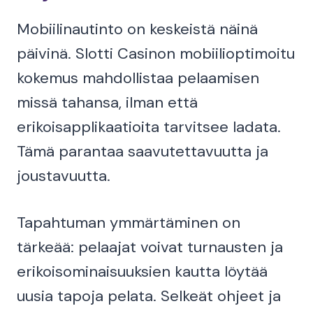
Mobiilinautinto on keskeistä näinä
päivinä. Slotti Casinon mobiilioptimoitu
kokemus mahdollistaa pelaamisen
missä tahansa, ilman että
erikoisapplikaatioita tarvitsee ladata.
Tämä parantaa saavutettavuutta ja
joustavuutta.
Tapahtuman ymmärtäminen on
tärkeää: pelaajat voivat turnausten ja
erikoisominaisuuksien kautta löytää
uusia tapoja pelata. Selkeät ohjeet ja