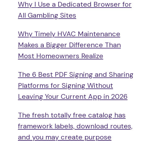
Why I Use a Dedicated Browser for
All Gambling Sites
Why Timely HVAC Maintenance
Makes a Bigger Difference Than
Most Homeowners Realize
The 6 Best PDF Signing and Sharing
Platforms for Signing Without
Leaving Your Current App in 2026
The fresh totally free catalog has
framework labels, download routes,
and you may create purpose