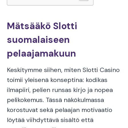
Mätsääkö Slotti
suomalaiseen
pelaajamakuun
Keskitymme siihen, miten Slotti Casino
toimii yleisenä konseptina: kodikas
ilmapiiri, pelien runsas kirjo ja nopea
pelikokemus. Tässä näkökulmassa
korostuvat sekä pelaajan motivaatio
löytää viihdyttävä sisältö että