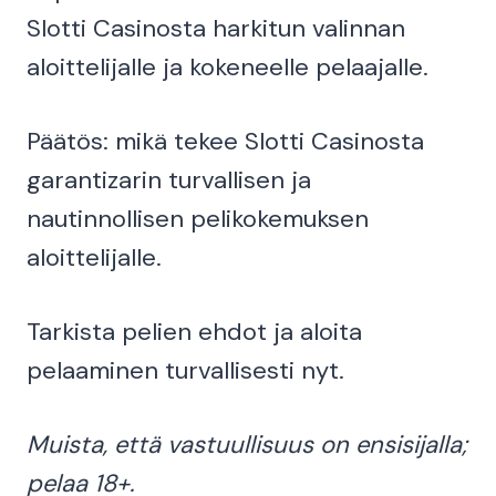
Slotti Casinosta harkitun valinnan
aloittelijalle ja kokeneelle pelaajalle.
Päätös: mikä tekee Slotti Casinosta
garantizarin turvallisen ja
nautinnollisen pelikokemuksen
aloittelijalle.
Tarkista pelien ehdot ja aloita
pelaaminen turvallisesti nyt.
Muista, että vastuullisuus on ensisijalla;
pelaa 18+.