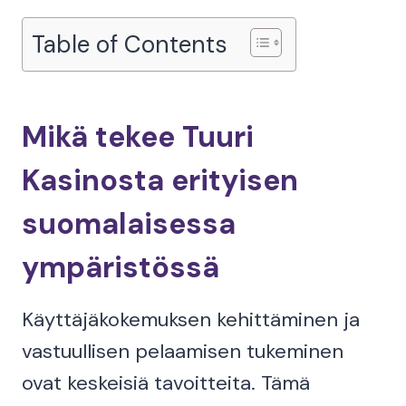
Table of Contents
Mikä tekee Tuuri
Kasinosta erityisen
suomalaisessa
ympäristössä
Käyttäjäkokemuksen kehittäminen ja
vastuullisen pelaamisen tukeminen
ovat keskeisiä tavoitteita. Tämä