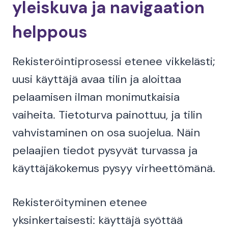
yleiskuva ja navigaation
helppous
Rekisteröintiprosessi etenee vikkelästi;
uusi käyttäjä avaa tilin ja aloittaa
pelaamisen ilman monimutkaisia
vaiheita. Tietoturva painottuu, ja tilin
vahvistaminen on osa suojelua. Näin
pelaajien tiedot pysyvät turvassa ja
käyttäjäkokemus pysyy virheettömänä.
Rekisteröityminen etenee
yksinkertaisesti: käyttäjä syöttää