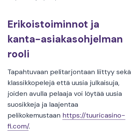
Erikoistoiminnot ja
kanta-asiakasohjelman
rooli
Tapahtuvaan pelitarjontaan liittyy sekä
klassikkopelejä että uusia julkaisuja,
joiden avulla pelaaja voi löytää uusia
suosikkeja ja laajentaa
pelikokemustaan
https://tuuricasino-
fi.com/
.