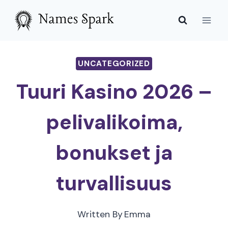
Skip
to
content
UNCATEGORIZED
Tuuri Kasino 2026 –
pelivalikoima,
bonukset ja
turvallisuus
Written By
Emma