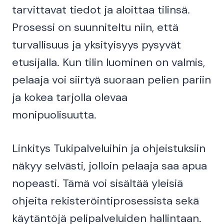
tarvittavat tiedot ja aloittaa tilinsä.
Prosessi on suunniteltu niin, että
turvallisuus ja yksityisyys pysyvät
etusijalla. Kun tilin luominen on valmis,
pelaaja voi siirtyä suoraan pelien pariin
ja kokea tarjolla olevaa
monipuolisuutta.
Linkitys Tukipalveluihin ja ohjeistuksiin
näkyy selvästi, jolloin pelaaja saa apua
nopeasti. Tämä voi sisältää yleisiä
ohjeita rekisteröintiprosessista sekä
käytäntöjä pelipalveluiden hallintaan.