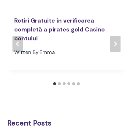
Rotiri Gratuite în verificarea
completă a pirates gold Casino
contului
Witten By
Emma
Recent Posts