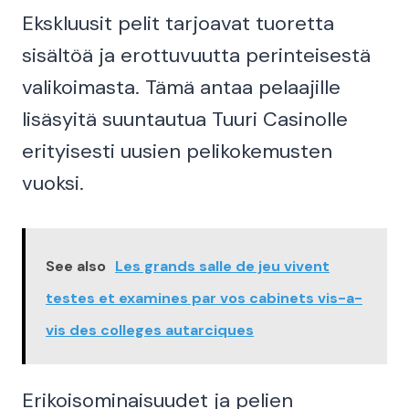
Ekskluusit pelit tarjoavat tuoretta
sisältöä ja erottuvuutta perinteisestä
valikoimasta. Tämä antaa pelaajille
lisäsyitä suuntautua Tuuri Casinolle
erityisesti uusien pelikokemusten
vuoksi.
See also
Les grands salle de jeu vivent
testes et examines par vos cabinets vis-a-
vis des colleges autarciques
Erikoisominaisuudet ja pelien