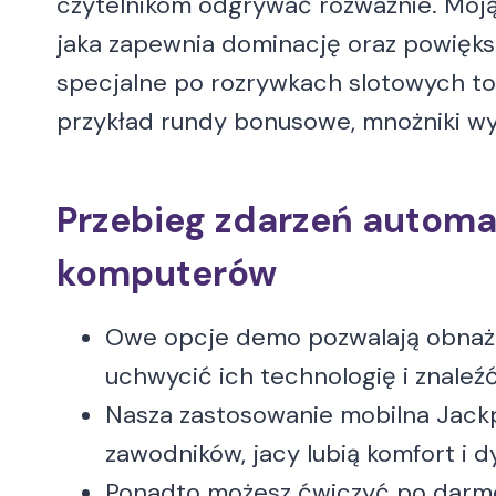
czytelnikom odgrywać rozważnie. Moją 
jaka zapewnia dominację oraz powięk
specjalne po rozrywkach slotowych to
przykład rundy bonusowe, mnożniki wy
Przebieg zdarzeń autom
komputerów
Owe opcje demo pozwalają obnaża
uchwycić ich technologię i znaleź
Nasza zastosowanie mobilna Jack
zawodników, jacy lubią komfort i 
Ponadto możesz ćwiczyć po dar