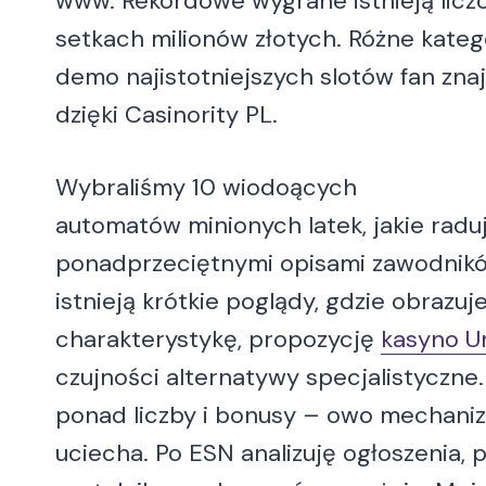
www. Rekordowe wygrane istnieją licz
setkach milionów złotych. Różne kateg
demo najistotniejszych slotów fan zna
dzięki Casinority PL.
Wybraliśmy 10 wiodoących
automatów minionych latek, jakie raduj
ponadprzeciętnymi opisami zawodników
istnieją krótkie poglądy, gdzie obra
charakterystykę, propozycję
kasyno U
czujności alternatywy specjalistyczne
ponad liczby i bonusy – owo mechani
uciecha. Po ESN analizuję ogłoszenia,