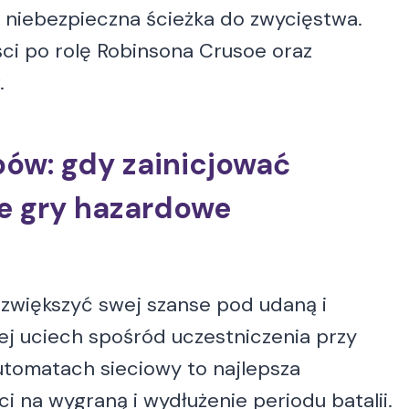
 niebezpieczna ścieżka do zwycięstwa.
ści po rolę Robinsona Crusoe oraz
.
bów: gdy zainicjować
e gry hazardowe
ą zwiększyć swej szanse pod udaną i
ej uciech spośród uczestniczenia przy
tomatach sieciowy to najlepsza
 na wygraną i wydłużenie periodu batalii.