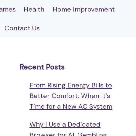
ames
Health
Home Improvement
Contact Us
Recent Posts
From Rising Energy Bills to
Better Comfort: When It’s
Time for a New AC System
Why I Use a Dedicated
Browser for All Gambling