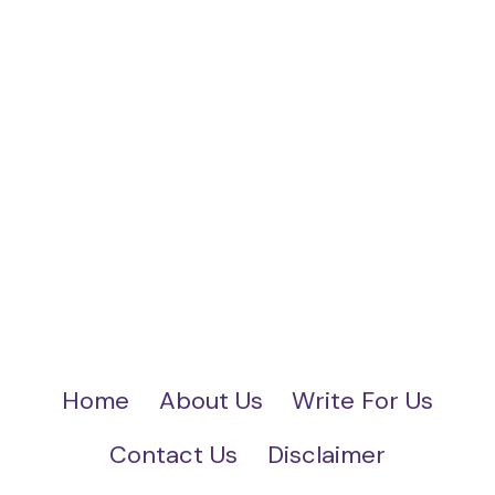
Home
About Us
Write For Us
Contact Us
Disclaimer