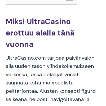
Miksi UltraCasino
erottuu alalla tänä
vuonna
UltraCasino.com tarjoaa päivänvalon
alla uuden tason viihdekokemukseen
verkossa, jossa pelaajat voivat
suunnata kohti monipuolista
pelitarjontaa. Alustan konsepti figuroi
selkeänä, helposti navigoitavana ja