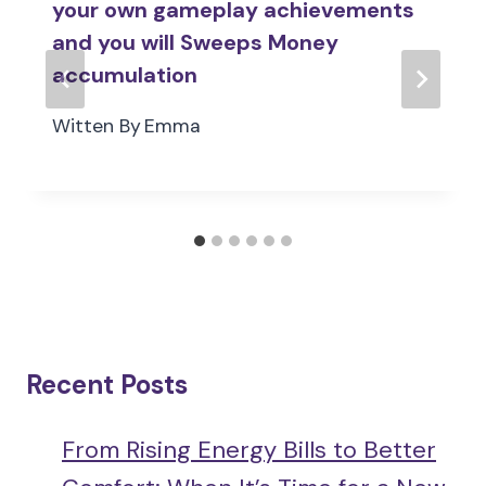
your own gameplay achievements
and you will Sweeps Money
accumulation
Witten By
Emma
Recent Posts
From Rising Energy Bills to Better