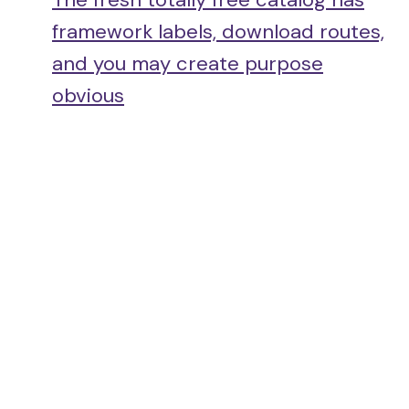
framework labels, download routes,
and you may create purpose
obvious