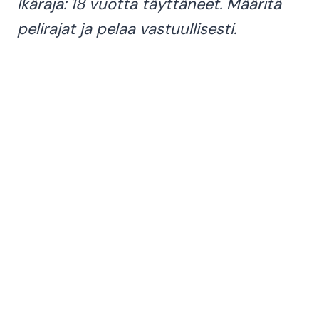
Ikäraja: 18 vuotta täyttäneet. Määritä
pelirajat ja pelaa vastuullisesti.