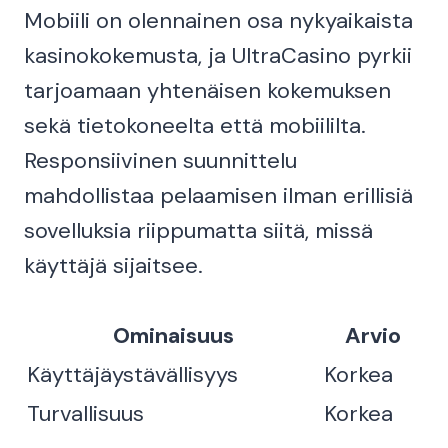
Mobiili on olennainen osa nykyaikaista
kasinokokemusta, ja UltraCasino pyrkii
tarjoamaan yhtenäisen kokemuksen
sekä tietokoneelta että mobiililta.
Responsiivinen suunnittelu
mahdollistaa pelaamisen ilman erillisiä
sovelluksia riippumatta siitä, missä
käyttäjä sijaitsee.
Ominaisuus
Arvio
Käyttäjäystävällisyys
Korkea
Turvallisuus
Korkea