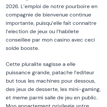
2026. L’emploi de notre pourboire en
compagnie de bienvenue continue
importante, puisqu’elle fait connaitre
l’election de jeux ou l’habilete
conseillee par mon casino avec ceci
solde booste.
Cette pluralite sagisse a elle
puissance grande, patache l’editeur
but tous les machines pour dessous,
des jeux de desserte, les mini-gaming,
et meme parmi salle de jeu en public.
Mon appartement privilegie votre