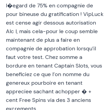
l�egard de 75% en compagnie de
pour bineuse du gratification ! VipLuck
est cense agir dessous autorisation
Alc l, mais cela-pour le coup semble
maintenant de plus a faire en
compagnie de approbation lorsqu’il
faut votre test. Chez somme a
bordure en tenant Captain Slots, vous
beneficiez ce que l’on nomme du
genereux pourboire en tenant
appreciee sachant achopper � +
cent Free Spins via des 3 anciens
excrements.