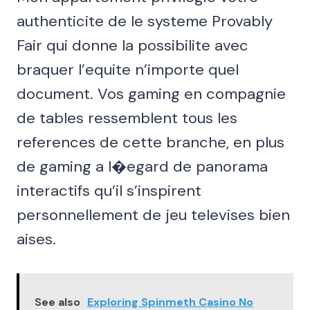
authenticite de le systeme Provably
Fair qui donne la possibilite avec
braquer l’equite n’importe quel
document. Vos gaming en compagnie
de tables ressemblent tous les
references de cette branche, en plus
de gaming a l�egard de panorama
interactifs qu’il s’inspirent
personnellement de jeu televises bien
aises.
See also
Exploring Spinmeth Casino No