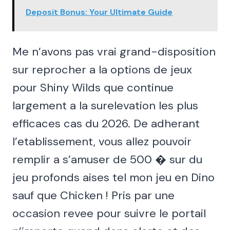
Deposit Bonus: Your Ultimate Guide
Me n’avons pas vrai grand-disposition
sur reprocher a la options de jeux
pour Shiny Wilds que continue
largement a la surelevation les plus
efficaces cas du 2026. De adherant
l’etablissement, vous allez pouvoir
remplir a s’amuser de 500 � sur du
jeu profonds aises tel mon jeu en Dino
sauf que Chicken ! Pris par une
occasion revee pour suivre le portail