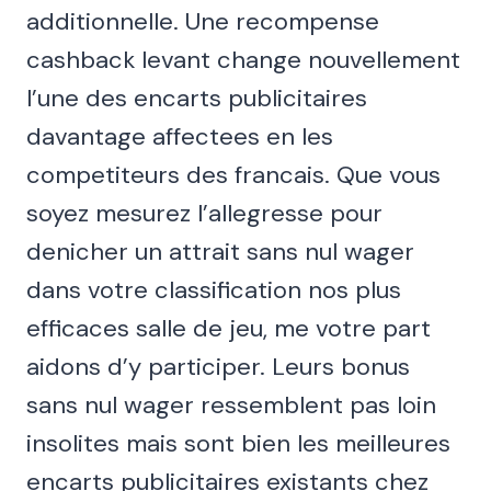
additionnelle. Une recompense
cashback levant change nouvellement
l’une des encarts publicitaires
davantage affectees en les
competiteurs des francais. Que vous
soyez mesurez l’allegresse pour
denicher un attrait sans nul wager
dans votre classification nos plus
efficaces salle de jeu, me votre part
aidons d’y participer. Leurs bonus
sans nul wager ressemblent pas loin
insolites mais sont bien les meilleures
encarts publicitaires existants chez