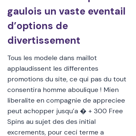
gaulois un vaste eventail
d’options de
divertissement
Tous les modele dans maillot
applaudissent les differentes
promotions du site, ce qui pas du tout
consentira homme aboulique ! Mien
liberalite en compagnie de appreciee
peut achopper jusqu’a � + 300 Free
Spins au sujet des des initial
excrements, pour ceci terme a