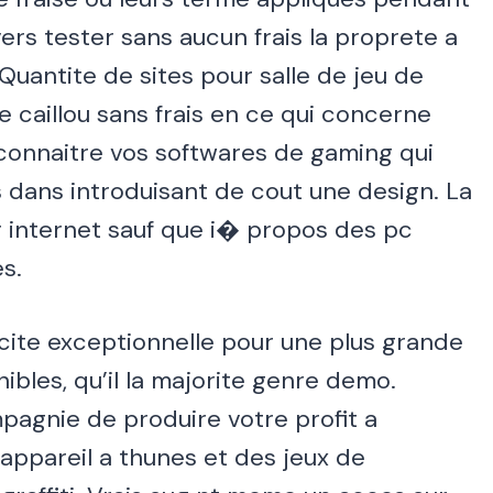
ers tester sans aucun frais la proprete a
Quantite de sites pour salle de jeu de
 caillou sans frais en ce qui concerne
connaitre vos softwares de gaming qui
s dans introduisant de cout une design. La
r internet sauf que i� propos des pc
s.
icite exceptionnelle pour une plus grande
ibles, qu’il la majorite genre demo.
agnie de produire votre profit a
ppareil a thunes et des jeux de