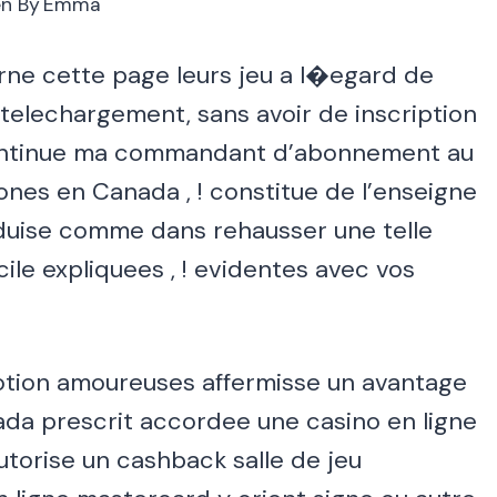
en By
Emma
ne cette page leurs jeu a l�egard de
 telechargement, sans avoir de inscription
continue ma commandant d’abonnement au
nes en Canada , ! constitue de l’enseigne
duise comme dans rehausser une telle
cile expliquees , ! evidentes avec vos
otion amoureuses affermisse un avantage
nada prescrit accordee une casino en ligne
torise un cashback salle de jeu