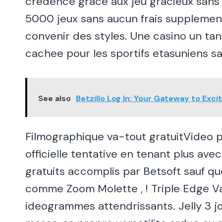
credence grace aux jeu gracieux sans g
5000 jeux sans aucun frais supplementa
convenir des styles. Une casino un ta
cachee pour les sportifs etasuniens s
See also
Betzillo Log In: Your Gateway to Exc
Filmographique va-tout gratuitVideo 
officielle tentative en tenant plus av
gratuits accomplis par Betsoft sauf q
comme Zoom Molette , ! Triple Edge 
ideogrammes attendrissants. Jelly 3 j