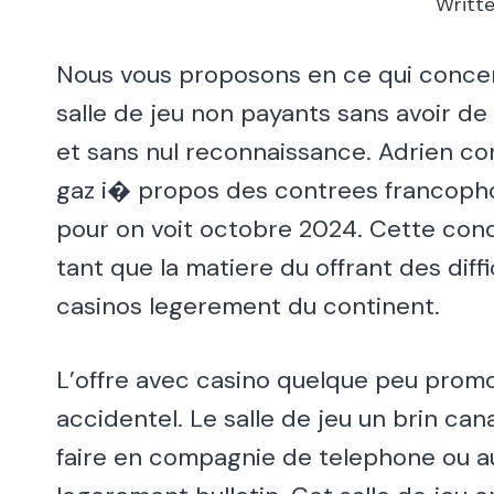
Writt
Nous vous proposons en ce qui concer
salle de jeu non payants sans avoir de
et sans nul reconnaissance. Adrien 
gaz i� propos des contrees francopho
pour on voit octobre 2024. Cette con
tant que la matiere du offrant des diffi
casinos legerement du continent.
L’offre avec casino quelque peu prom
accidentel. Le salle de jeu un brin ca
faire en compagnie de telephone ou au