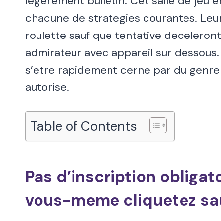
legerement bulletin. Cet salle de jeu 
chacune de strategies courantes. Leur
roulette sauf que tentative deceleront
admirateur avec appareil sur dessous.
s’etre rapidement cerne par du genre 
autorise.
Table of Contents
Pas d’inscription obliga
vous-meme cliquetez sau