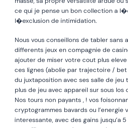
masse, sa propre versatilite ardue ou s
ce qui je pense un bon collection a l�
l�exclusion de intimidation.
Nous vous conseillons de tabler sans 
differents jeux en compagnie de casin
ajouter de miser votre cout plus ele
ces lignes (abolie par trajectoire / b
du juxtaposition avec ses salle de jeu
plus de jeu avec appareil sur sous lo
Nos tours non payants , ! vos foisonnan
cryptogrammes bavards ou l’energie v
interessante, avec des gains jusqu’a 