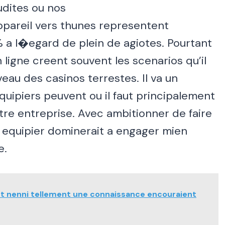
udites ou nos
pareil vers thunes representent
 a l�egard de plein de agiotes. Pourtant
ligne creent souvent les scenarios qu’il
veau des casinos terrestes. Il va un
uipiers peuvent ou il faut principalement
otre entreprise. Avec ambitionner de faire
equipier dominerait a engager mien
e.
ent nenni tellement une connaissance encouraient