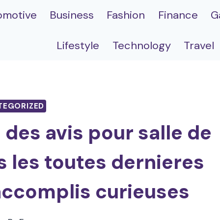
omotive
Business
Fashion
Finance
G
Lifestyle
Technology
Travel
TEGORIZED
des avis pour salle de
us les toutes dernieres
accomplis curieuses