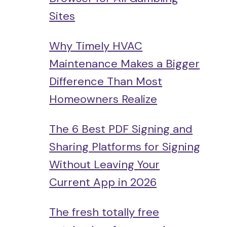
Sites
Why Timely HVAC
Maintenance Makes a Bigger
Difference Than Most
Homeowners Realize
The 6 Best PDF Signing and
Sharing Platforms for Signing
Without Leaving Your
Current App in 2026
The fresh totally free