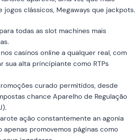
e jogos clássicos, Megaways que jackpots.
 para todas as slot machines mais
as.
os casinos online a qualquer real, com
 sua alta principiante como RTPs
 promoções curado permitidos, desde
postas chance Aparelho de Regulação
).
garote açâo constantemente an agonia
omo apenas promovemos páginas como