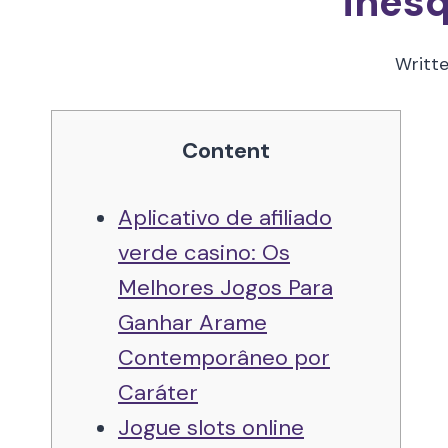
inesq
Writt
Content
Aplicativo de afiliado
verde casino: Os
Melhores Jogos Para
Ganhar Arame
Contemporâneo por
Caráter
Jogue slots online