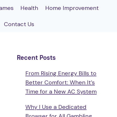
ames
Health
Home Improvement
Contact Us
Recent Posts
From Rising Energy Bills to
Better Comfort: When It’s
Time for a New AC System
Why I Use a Dedicated
Browser for All Gambling