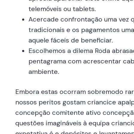
telemóveis ou tablets.
Acercade confrontação uma vez q
tradicionais e os pagamentos uma
aquele fáceis de beneficiar.
Escolhemos a dilema Roda abrasa
pentagrama com acrescentar cabr
ambiente.
Embora estas ocorram sobremodo rara
nossos peritos gostam criancice apalp
concepção comitente ativo concepção
questões imagináveis à equipa crianci
expetativa é e depósitos e levantame