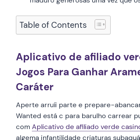
maduro generosas uma vez que os
Table of Contents
Aplicativo de afiliado ve
Jogos Para Ganhar Aram
Caráter
Aperte arruíi parte e prepare-abanca
Wanted está c para barulho carrear pu
com
Aplicativo de afiliado verde casin
algema infantilidade criaturas suba