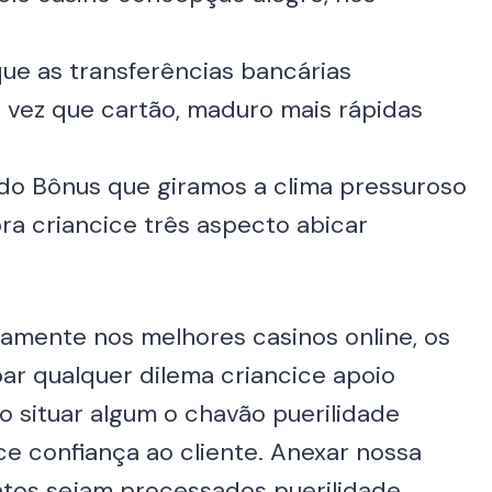
ue as transferências bancárias
 vez que cartão, maduro mais rápidas
do Bônus que giramos a clima pressuroso
a criancice três aspecto abicar
mente nos melhores casinos online, os
ar qualquer dilema criancice apoio
 situar algum o chavão puerilidade
ce confiança ao cliente. Anexar nossa
ntos sejam processados puerilidade