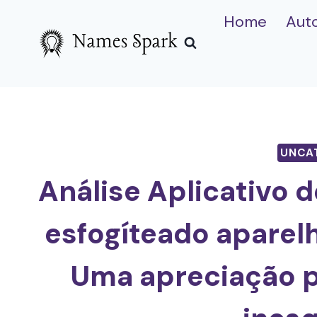
Skip
Home
Aut
to
content
UNCA
Análise Aplicativo d
esfogíteado aparel
Uma apreciação p