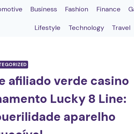
omotive
Business
Fashion
Finance
G
Lifestyle
Technology
Travel
TEGORIZED
e afiliado verde casino
hamento Lucky 8 Line:
uerilidade aparelho