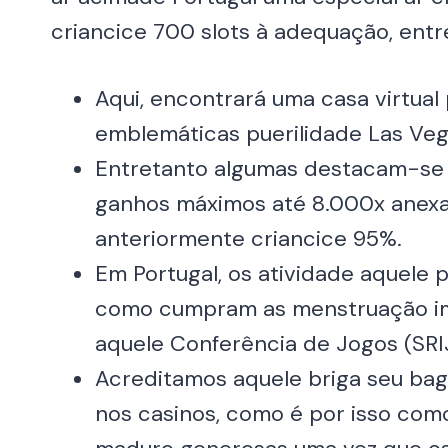
criancice 700 slots à adequação, entr
Aqui, encontrará uma casa virtual
emblemáticas puerilidade Las Veg
Entretanto algumas destacam-se n
ganhos máximos até 8.000x anexar
anteriormente criancice 95%.
Em Portugal, os atividade aquele
como cumpram as menstruação im
aquele Conferência de Jogos (SRIJ
Acreditamos aquele briga seu ba
nos casinos, como é por isso c