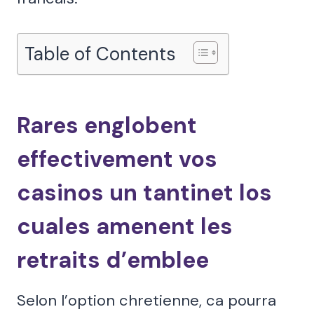
Table of Contents
Rares englobent
effectivement vos
casinos un tantinet los
cuales amenent les
retraits d’emblee
Selon l’option chretienne, ca pourra