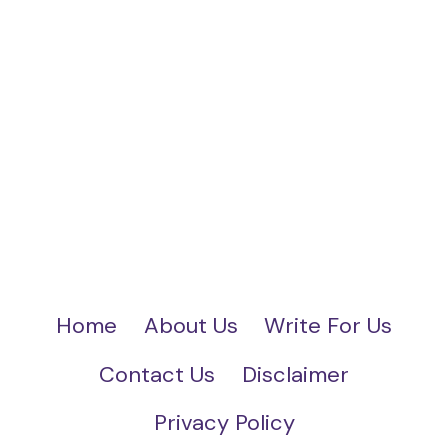
Home
About Us
Write For Us
Contact Us
Disclaimer
Privacy Policy