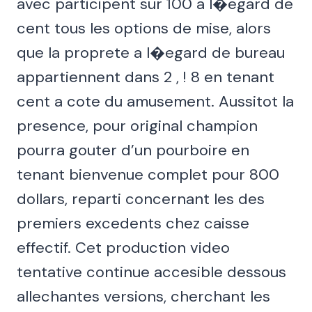
avec participent sur 100 a l�egard de
cent tous les options de mise, alors
que la proprete a l�egard de bureau
appartiennent dans 2 , ! 8 en tenant
cent a cote du amusement. Aussitot la
presence, pour original champion
pourra gouter d’un pourboire en
tenant bienvenue complet pour 800
dollars, reparti concernant les des
premiers excedents chez caisse
effectif. Cet production video
tentative continue accesible dessous
allechantes versions, cherchant les