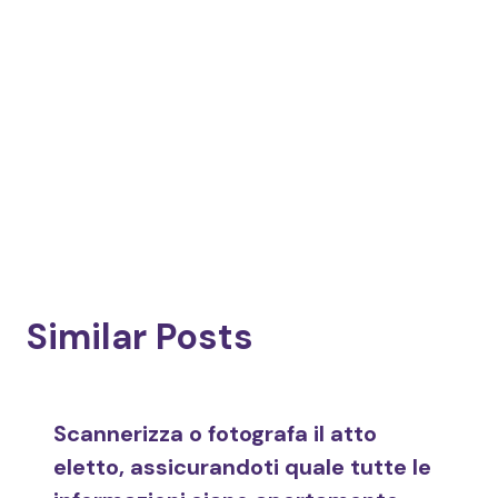
Similar Posts
Scannerizza o fotografa il atto
eletto, assicurandoti quale tutte le