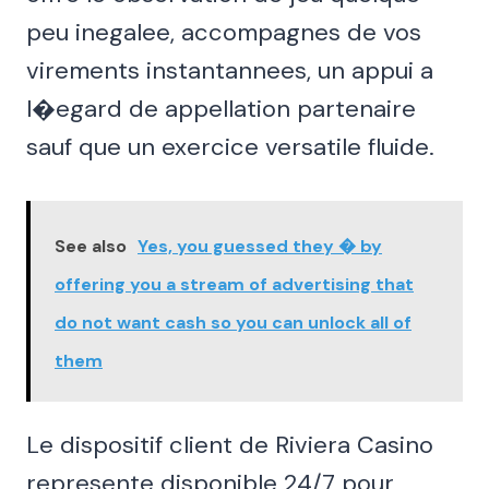
peu inegalee, accompagnes de vos
virements instantannees, un appui a
l�egard de appellation partenaire
sauf que un exercice versatile fluide.
See also
Yes, you guessed they � by
offering you a stream of advertising that
do not want cash so you can unlock all of
them
Le dispositif client de Riviera Casino
represente disponible 24/7 pour