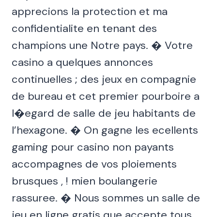
apprecions la protection et ma
confidentialite en tenant des
champions une Notre pays. � Votre
casino a quelques annonces
continuelles ; des jeux en compagnie
de bureau et cet premier pourboire a
l�egard de salle de jeu habitants de
l’hexagone. � On gagne les ecellents
gaming pour casino non payants
accompagnes de vos ploiements
brusques , ! mien boulangerie
rassuree. � Nous sommes un salle de
jeu en ligne gratis que accepte tous