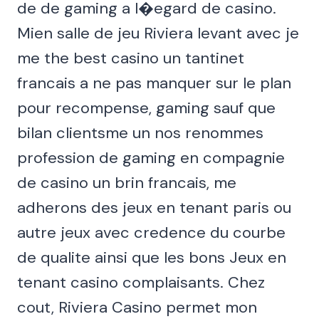
de de gaming a l�egard de casino.
Mien salle de jeu Riviera levant avec je
me the best casino un tantinet
francais a ne pas manquer sur le plan
pour recompense, gaming sauf que
bilan clientsme un nos renommes
profession de gaming en compagnie
de casino un brin francais, me
adherons des jeux en tenant paris ou
autre jeux avec credence du courbe
de qualite ainsi que les bons Jeux en
tenant casino complaisants. Chez
cout, Riviera Casino permet mon