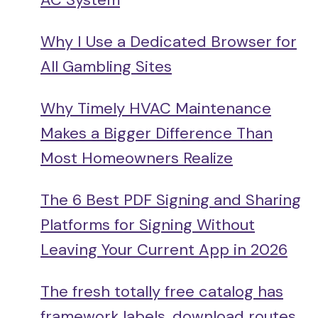
Why I Use a Dedicated Browser for
All Gambling Sites
Why Timely HVAC Maintenance
Makes a Bigger Difference Than
Most Homeowners Realize
The 6 Best PDF Signing and Sharing
Platforms for Signing Without
Leaving Your Current App in 2026
The fresh totally free catalog has
framework labels, download routes,