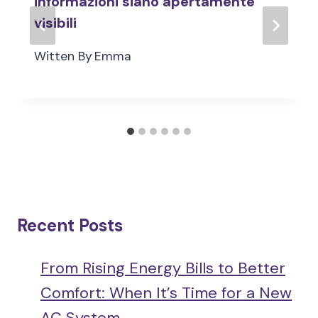
informazioni siano apertamente
visibili
Witten By
Emma
Recent Posts
From Rising Energy Bills to Better
Comfort: When It’s Time for a New
AC System