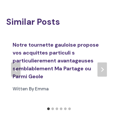
Similar Posts
Notre tournette gauloise propose
vos acquittes particuli s
particulierement avantageuses
semblablement Ma Partage ou
Parmi Geole
Witten By
Emma