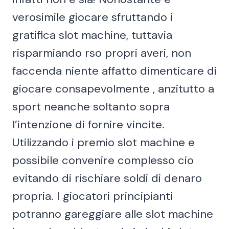
verosimile giocare sfruttando i
gratifica slot machine, tuttavia
risparmiando rso propri averi, non
faccenda niente affatto dimenticare di
giocare consapevolmente , anzitutto a
sport neanche soltanto sopra
l’intenzione di fornire vincite.
Utilizzando i premio slot machine e
possibile convenire complesso cio
evitando di rischiare soldi di denaro
propria. I giocatori principianti
potranno gareggiare alle slot machine