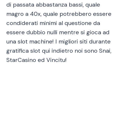
di passata abbastanza bassi, quale
magro a 40x, quale potrebbero essere
condiderati minimi al questione da
essere dubbio nulli mentre si gioca ad
una slot machine! I migliori siti durante
gratifica slot qui indietro noi sono Snai,
StarCasino ed Vincitu!