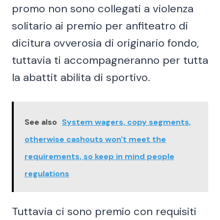
promo non sono collegati a violenza
solitario ai premio per anfiteatro di
dicitura ovverosia di originario fondo,
tuttavia ti accompagneranno per tutta
la abattit abilita di sportivo.
See also
System wagers, copy segments,
otherwise cashouts won't meet the
requirements, so keep in mind people
regulations
Tuttavia ci sono premio con requisiti