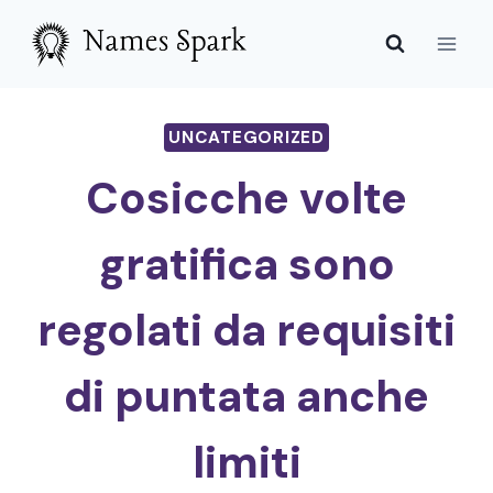
Skip
to
content
UNCATEGORIZED
Cosicche volte
gratifica sono
regolati da requisiti
di puntata anche
limiti