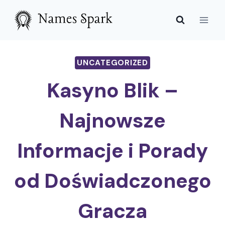
Skip
to
content
UNCATEGORIZED
Kasyno Blik –
Najnowsze
Informacje i Porady
od Doświadczonego
Gracza