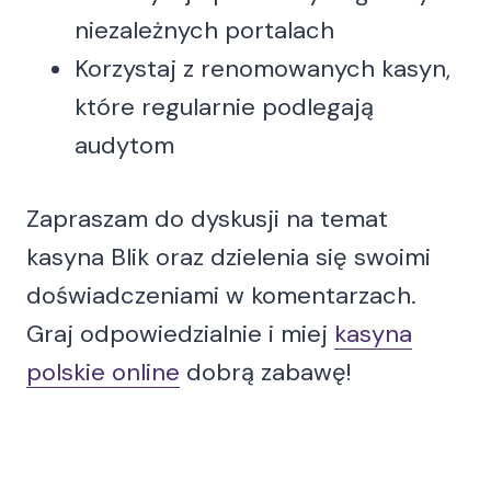
niezależnych portalach
Korzystaj z renomowanych kasyn,
które regularnie podlegają
audytom
Zapraszam do dyskusji na temat
kasyna Blik oraz dzielenia się swoimi
doświadczeniami w komentarzach.
Graj odpowiedzialnie i miej
kasyna
polskie online
dobrą zabawę!