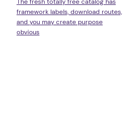
The fresh totally free catalog has
framework labels, download routes,
and you may create purpose
obvious