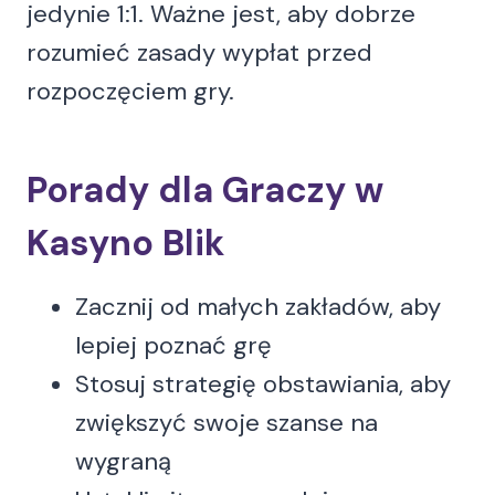
jedynie 1:1. Ważne jest, aby dobrze
rozumieć zasady wypłat przed
rozpoczęciem gry.
Porady dla Graczy w
Kasyno Blik
Zacznij od małych zakładów, aby
lepiej poznać grę
Stosuj strategię obstawiania, aby
zwiększyć swoje szanse na
wygraną