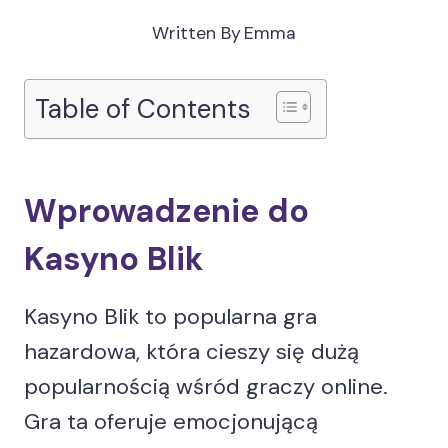
Written By
Emma
Table of Contents
Wprowadzenie do
Kasyno Blik
Kasyno Blik to popularna gra
hazardowa, która cieszy się dużą
popularnością wśród graczy online.
Gra ta oferuje emocjonującą