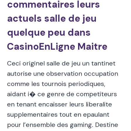
commentaires leurs
actuels salle de jeu
quelque peu dans
CasinoEnLigne Maitre
Ceci originel salle de jeu un tantinet
autorise une observation occupation
comme les tournois periodiques,
aidant i� ce genre de competiteurs
en tenant encaisser leurs liberalite
supplementaires tout en epaulant
pour l’ensemble des gaming. Destine