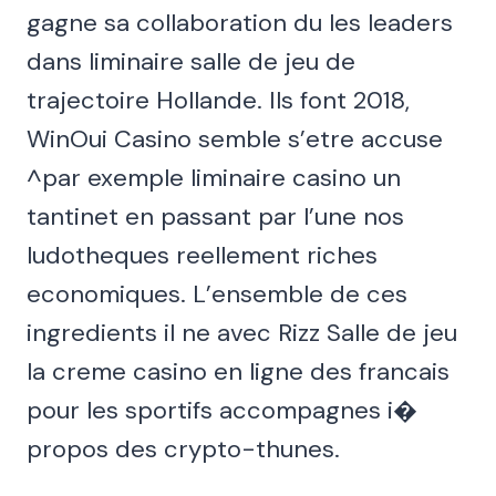
gagne sa collaboration du les leaders
dans liminaire salle de jeu de
trajectoire Hollande. Ils font 2018,
WinOui Casino semble s’etre accuse
^par exemple liminaire casino un
tantinet en passant par l’une nos
ludotheques reellement riches
economiques. L’ensemble de ces
ingredients il ne avec Rizz Salle de jeu
la creme casino en ligne des francais
pour les sportifs accompagnes i�
propos des crypto-thunes.