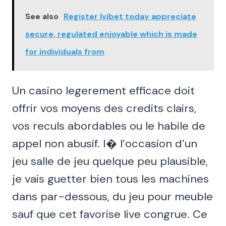
See also
Register Ivibet today appreciate
secure, regulated enjoyable which is made
for individuals from
Un casino legerement efficace doit
offrir vos moyens des credits clairs,
vos reculs abordables ou le habile de
appel non abusif. I� l’occasion d’un
jeu salle de jeu quelque peu plausible,
je vais guetter bien tous les machines
dans par-dessous, du jeu pour meuble
sauf que cet favorise live congrue. Ce