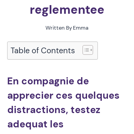
reglementee
Written By
Emma
Table of Contents
En compagnie de
apprecier ces quelques
distractions, testez
adequat les