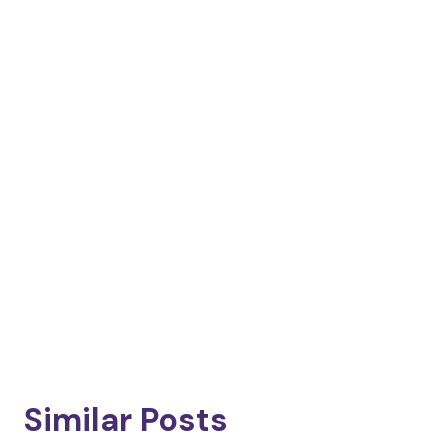
Similar Posts