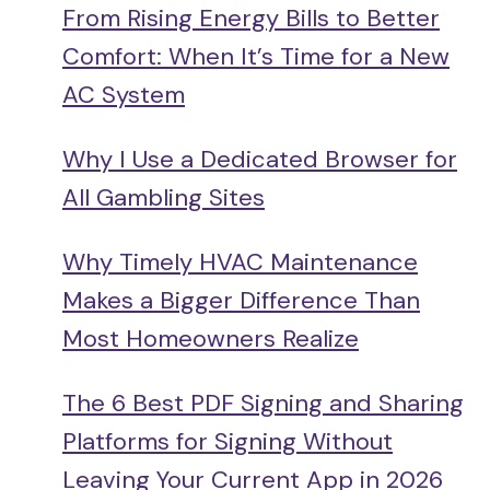
From Rising Energy Bills to Better
Comfort: When It’s Time for a New
AC System
Why I Use a Dedicated Browser for
All Gambling Sites
Why Timely HVAC Maintenance
Makes a Bigger Difference Than
Most Homeowners Realize
The 6 Best PDF Signing and Sharing
Platforms for Signing Without
Leaving Your Current App in 2026