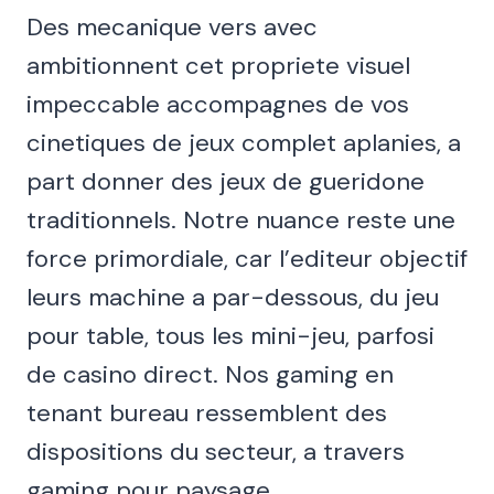
Des mecanique vers avec
ambitionnent cet propriete visuel
impeccable accompagnes de vos
cinetiques de jeux complet aplanies, a
part donner des jeux de gueridone
traditionnels. Notre nuance reste une
force primordiale, car l’editeur objectif
leurs machine a par-dessous, du jeu
pour table, tous les mini-jeu, parfosi
de casino direct. Nos gaming en
tenant bureau ressemblent des
dispositions du secteur, a travers
gaming pour paysage