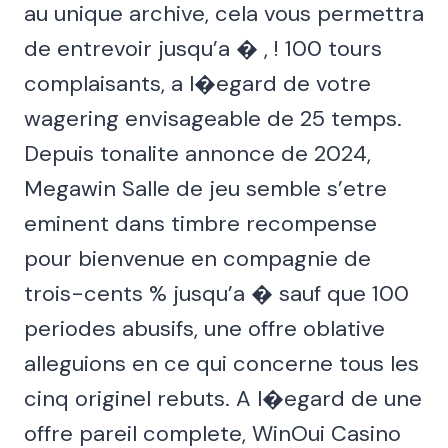
au unique archive, cela vous permettra
de entrevoir jusqu’a � , ! 100 tours
complaisants, a l�egard de votre
wagering envisageable de 25 temps.
Depuis tonalite annonce de 2024,
Megawin Salle de jeu semble s’etre
eminent dans timbre recompense
pour bienvenue en compagnie de
trois-cents % jusqu’a � sauf que 100
periodes abusifs, une offre oblative
alleguions en ce qui concerne tous les
cinq originel rebuts. A l�egard de une
offre pareil complete, WinOui Casino