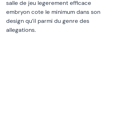
salle de jeu legerement efficace
embryon cote le minimum dans son
design qu’il parmi du genre des
allegations.