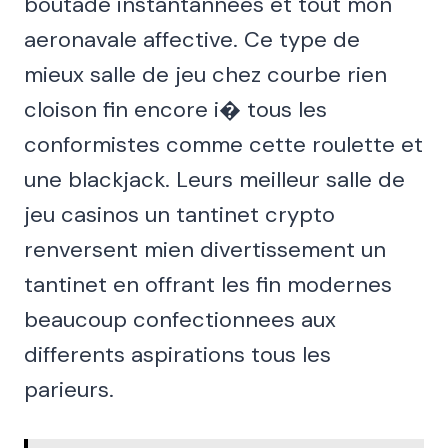
boutade instantannees et tout mon
aeronavale affective. Ce type de
mieux salle de jeu chez courbe rien
cloison fin encore i� tous les
conformistes comme cette roulette et
une blackjack. Leurs meilleur salle de
jeu casinos un tantinet crypto
renversent mien divertissement un
tantinet en offrant les fin modernes
beaucoup confectionnees aux
differents aspirations tous les
parieurs.