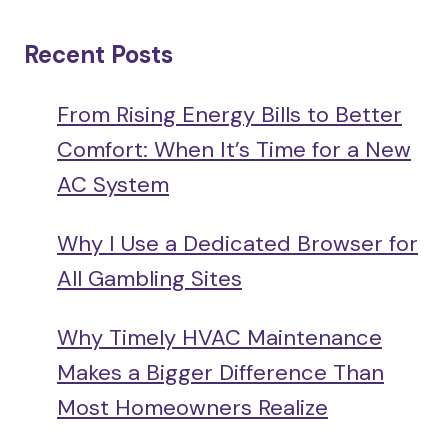
Recent Posts
From Rising Energy Bills to Better
Comfort: When It’s Time for a New
AC System
Why I Use a Dedicated Browser for
All Gambling Sites
Why Timely HVAC Maintenance
Makes a Bigger Difference Than
Most Homeowners Realize