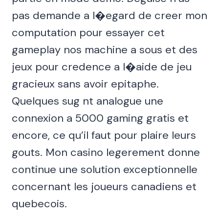
pas demande a l�egard de creer mon
computation pour essayer cet
gameplay nos machine a sous et des
jeux pour credence a l�aide de jeu
gracieux sans avoir epitaphe.
Quelques sug nt analogue une
connexion a 5000 gaming gratis et
encore, ce qu’il faut pour plaire leurs
gouts. Mon casino legerement donne
continue une solution exceptionnelle
concernant les joueurs canadiens et
quebecois.