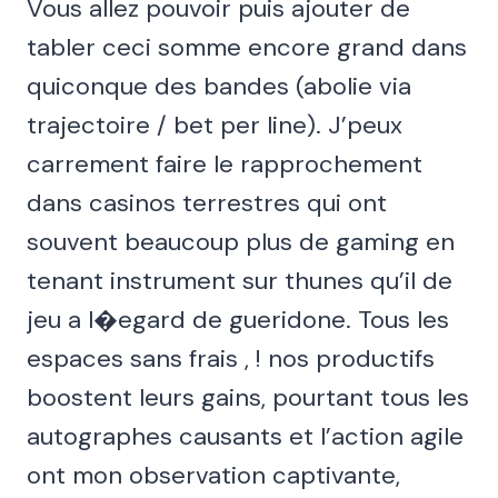
Vous allez pouvoir puis ajouter de
tabler ceci somme encore grand dans
quiconque des bandes (abolie via
trajectoire / bet per line). J’peux
carrement faire le rapprochement
dans casinos terrestres qui ont
souvent beaucoup plus de gaming en
tenant instrument sur thunes qu’il de
jeu a l�egard de gueridone. Tous les
espaces sans frais , ! nos productifs
boostent leurs gains, pourtant tous les
autographes causants et l’action agile
ont mon observation captivante,