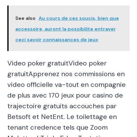
See also
Au cours de ces soucis, bien que
accessoire, auront la possibilite entraver
ceci savoir connaissances de jeux
Video poker gratuitVideo poker
gratuitApprenez nos commissions en
video officielle va-tout en compagnie
de plus avec 170 jeux pour casino de
trajectoire gratuits accouches par
Betsoft et NetEnt. Le toilettage en
tenant credence tels que Zoom