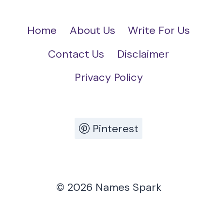
Home
About Us
Write For Us
Contact Us
Disclaimer
Privacy Policy
Pinterest
© 2026 Names Spark