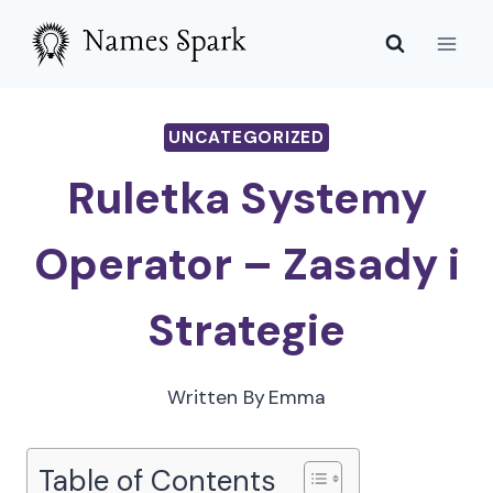
Skip
to
content
UNCATEGORIZED
Ruletka Systemy
Operator – Zasady i
Strategie
Written By
Emma
Table of Contents