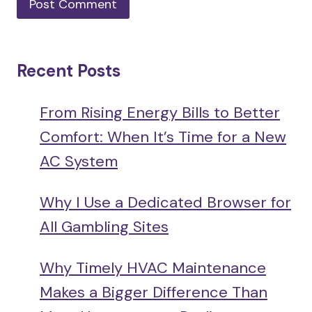
Recent Posts
From Rising Energy Bills to Better
Comfort: When It’s Time for a New
AC System
Why I Use a Dedicated Browser for
All Gambling Sites
Why Timely HVAC Maintenance
Makes a Bigger Difference Than