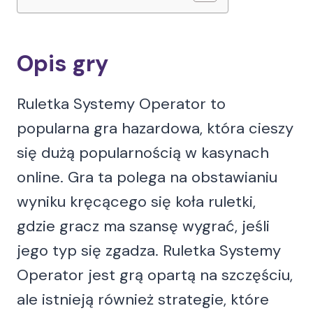
Opis gry
Ruletka Systemy Operator to
popularna gra hazardowa, która cieszy
się dużą popularnością w kasynach
online. Gra ta polega na obstawianiu
wyniku kręcącego się koła ruletki,
gdzie gracz ma szansę wygrać, jeśli
jego typ się zgadza. Ruletka Systemy
Operator jest grą opartą na szczęściu,
ale istnieją również strategie, które