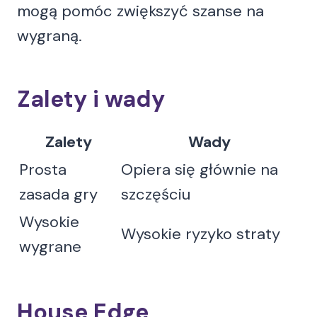
mogą pomóc zwiększyć szanse na
wygraną.
Zalety i wady
Zalety
Wady
Prosta
Opiera się głównie na
zasada gry
szczęściu
Wysokie
Wysokie ryzyko straty
wygrane
House Edge