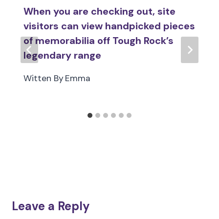
When you are checking out, site
visitors can view handpicked pieces
of memorabilia off Tough Rock’s
legendary range
Witten By
Emma
Leave a Reply