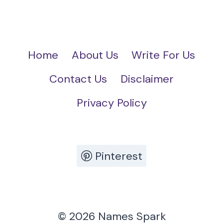
Home
About Us
Write For Us
Contact Us
Disclaimer
Privacy Policy
Pinterest
© 2026 Names Spark