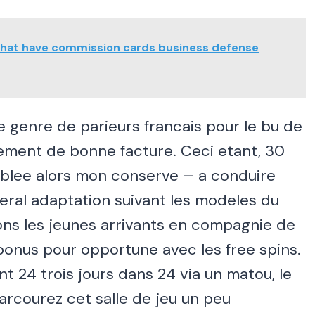
that have commission cards business defense
 genre de parieurs francais pour le bu de
ement de bonne facture. Ceci etant, 30
mblee alors mon conserve – a conduire
eral adaptation suivant les modeles du
ns les jeunes arrivants en compagnie de
onus pour opportune avec les free spins.
t 24 trois jours dans 24 via un matou, le
arcourez cet salle de jeu un peu