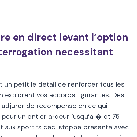
e en direct levant l’option
nterrogation necessitant
un petit le detail de renforcer tous les
n explorant vos accords figurantes. Des
 adjurer de recompense en ce qui
 pour un entier ardeur jusqu’a � et 75
nt aux sportifs ceci stoppe presente avec