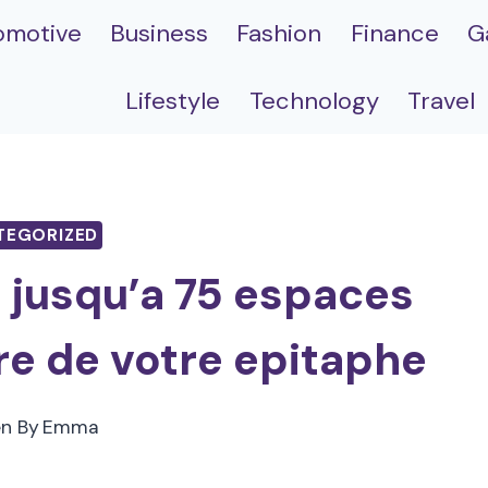
omotive
Business
Fashion
Finance
G
Lifestyle
Technology
Travel
TEGORIZED
 jusqu’a 75 espaces
re de votre epitaphe
en By
Emma