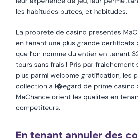
leur experience de jeu, leur permettan
les habitudes butees, et habitudes.
La proprete de casino presentes MaCha
en tenant une plus grande certificats
que l’on nomme du entier en tenant 3
tours sans frais ! Pris par fraichement
plus parmi welcome gratification, les
collection a l�egard de prime casino 
MaChance orient les qualites en tenan
competiteurs.
En tenant annuler des co