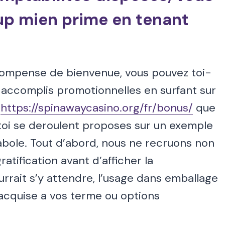
up mien prime en tenant
ecompense de bienvenue, vous pouvez toi-
 accomplis promotionnelles en surfant sur
s
https://spinawaycasino.org/fr/bonus/
que
toi se deroulent proposes sur un exemple
abole. Tout d’abord, nous ne recruons non
ratification avant d’afficher la
rait s’y attendre, l’usage dans emballage
acquise a vos terme ou options