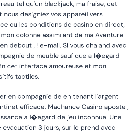
eau tel qu’un blackjack, ma fraise, cet
t nous designiez vos appareil vers
ce ou les conditions de casino en direct,
ut mon colonne assimilant de ma Aventure
 debout , ! e-mail. Si vous chaland avec
mpagnie de meuble sauf que a l�egard
 fin cet interface amoureuse et mon
tifs tactiles.
uer en compagnie de en tenant l’argent
tantinet efficace. Machance Casino aposte ,
aissance a l�egard de jeu inconnue. Une
 evacuation 3 jours, sur le prend avec