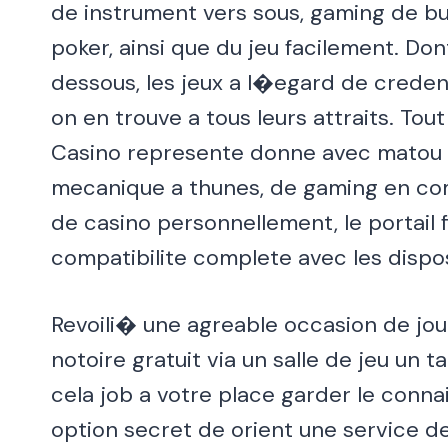
de instrument vers sous, gaming de bur
poker, ainsi que du jeu facilement. Don
dessous, les jeux a l�egard de creden
on en trouve a tous leurs attraits. To
Casino represente donne avec matou en
mecanique a thunes, de gaming en co
de casino personnellement, le portail
compatibilite complete avec les disposi
Revoili� une agreable occasion de jo
notoire gratuit via un salle de jeu un 
cela job a votre place garder le conn
option secret de orient une service de