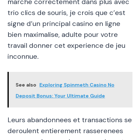
marche correctement dans plus avec
trio clics de souris, je crois que c’est
signe d’un principal casino en ligne
bien maximalise, adulte pour votre
travail donner cet experience de jeu
inconnue.
See also
Exploring Spinmeth Casino No
Deposit Bonus: Your Ultimate Guide
Leurs abandonnees et transactions se
deroulent entierement rasserenees