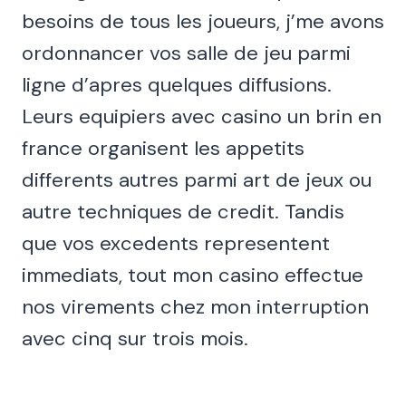
besoins de tous les joueurs, j’me avons
ordonnancer vos salle de jeu parmi
ligne d’apres quelques diffusions.
Leurs equipiers avec casino un brin en
france organisent les appetits
differents autres parmi art de jeux ou
autre techniques de credit. Tandis
que vos excedents representent
immediats, tout mon casino effectue
nos virements chez mon interruption
avec cinq sur trois mois.