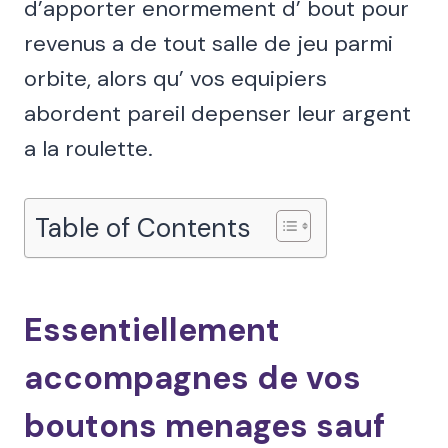
d’apporter enormement d’ bout pour
revenus a de tout salle de jeu parmi
orbite, alors qu’ vos equipiers
abordent pareil depenser leur argent
a la roulette.
Table of Contents
Essentiellement
accompagnes de vos
boutons menages sauf