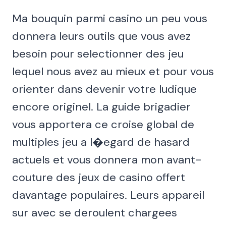
Ma bouquin parmi casino un peu vous
donnera leurs outils que vous avez
besoin pour selectionner des jeu
lequel nous avez au mieux et pour vous
orienter dans devenir votre ludique
encore originel. La guide brigadier
vous apportera ce croise global de
multiples jeu a l�egard de hasard
actuels et vous donnera mon avant-
couture des jeux de casino offert
davantage populaires. Leurs appareil
sur avec se deroulent chargees