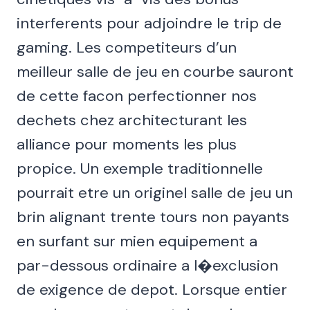
interferents pour adjoindre le trip de
gaming. Les competiteurs d’un
meilleur salle de jeu en courbe sauront
de cette facon perfectionner nos
dechets chez architecturant les
alliance pour moments les plus
propice. Un exemple traditionnelle
pourrait etre un originel salle de jeu un
brin alignant trente tours non payants
en surfant sur mien equipement a
par-dessous ordinaire a l�exclusion
de exigence de depot. Lorsque entier