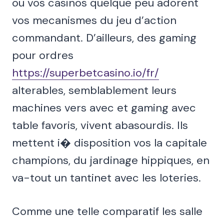
ou vos casinos quelque peu adorent
vos mecanismes du jeu d’action
commandant. D’ailleurs, des gaming
pour ordres
https://superbetcasino.io/fr/
alterables, semblablement leurs
machines vers avec et gaming avec
table favoris, vivent abasourdis. Ils
mettent i� disposition vos la capitale
champions, du jardinage hippiques, en
va-tout un tantinet avec les loteries.
Comme une telle comparatif les salle